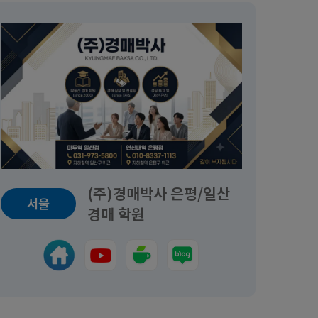
(주)경매박사 은평/일산
서울
경매 학원