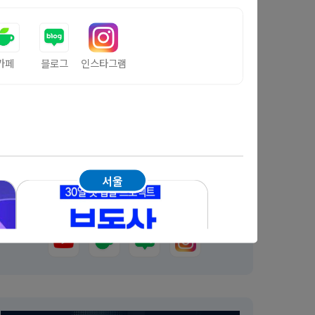
카페
블로그
인스타그램
서울
부자사관학교(모사부)
경기남부