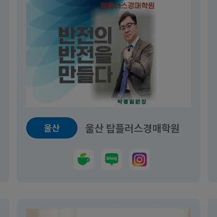
첫 입찰 프로젝트 부동산 경매
법이상신 머냐의 미상임차인 마스
과정
교육일정
.09~2026.08.30
2026.08.08~2026.08.29
모집중
강의중
0원
990,000원
울산 탑플러스경매학원
울산
서울