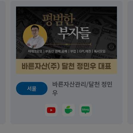
바른자산관리/달천 정민
서울
우