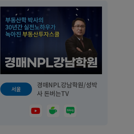
경매NPL강남학원/성박
서울
사 돈버는TV