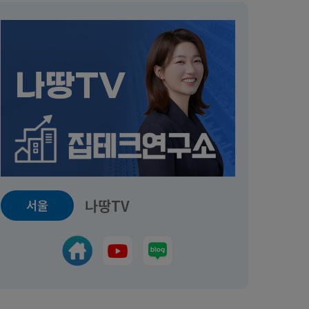
나땅TV
서울