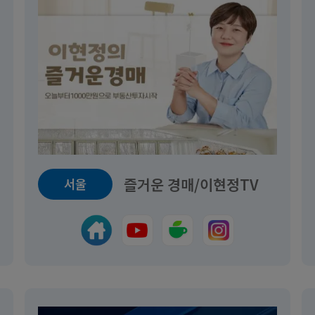
 입찰 프로젝트, 부동산 경매
.26~2026.08.16
강의중
즐거운 경매/이현정TV
서울
0원