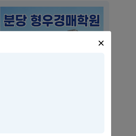
×
분당 형우경매학원
경기남부