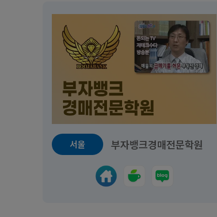
부자뱅크경매전문학원
서울