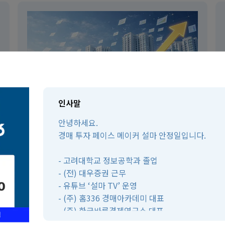
인사말
안녕하세요.
경매 투자 페이스 메이커 설마 안정일입니다.
더리얼부동산경매학원
서울
- 고려대학교 정보공학과 졸업
- (전) 대우증권 근무
- 유튜브 ‘설마 TV’ 운영
- (주) 홈336 경매아카데미 대표
- (주) 한국바른경제연구소 대표