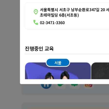
서울특별시 서초구 남부순환로347길 20 
location_on
초테마빌딩 6층(서초동)
call
02-3471-3360
진행중인 교육
서울
서촌의 꿈
서울