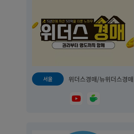
천떼기 빌라반 인테리어 패키지
30일 
교육일정
투자반
2026.08.12~2026.08.26
교육일정
모집중
2026.08
3,000,000원
440,00
위더스경매/뉴위더스경매
서울
서울