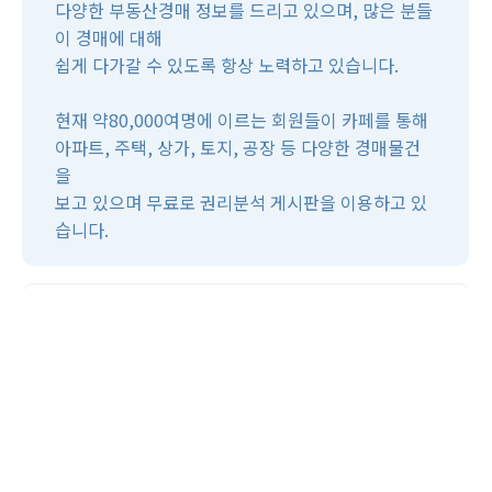
다양한 부동산경매 정보를 드리고 있으며, 많은 분들
이 경매에 대해
쉽게 다가갈 수 있도록 항상 노력하고 있습니다.
현재 약80,000여명에 이르는 회원들이 카페를 통해
거투경매
경기북부
아파트, 주택, 상가, 토지, 공장 등 다양한 경매물건
을
보고 있으며 무료로 권리분석 게시판을 이용하고 있
습니다.
서울 서초구 서초중앙로 125 (서초동, 로이어즈타
location_on
워) 1203호
call
1644-1926
위치안내
홈페이지
유튜브
카페