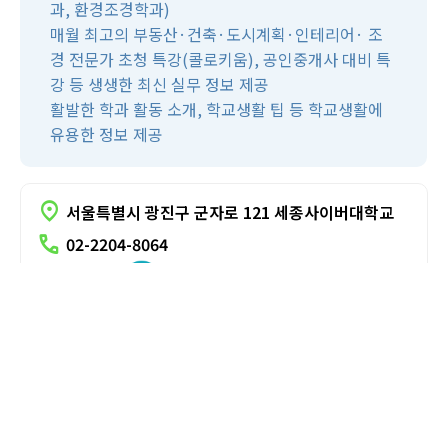
과, 환경조경학과)
매월 최고의 부동산·건축·도시계획·인테리어· 조
경 전문가 초청 특강(콜로키움), 공인중개사 대비 특
강 등 생생한 최신 실무 정보 제공
활발한 학과 활동 소개, 학교생활 팁 등 학교생활에
부산경매전문학원
지방
유용한 정보 제공
location_on
서울특별시 광진구 군자로 121 세종사이버대학교
call
02-2204-8064
위치안내
홈페이지
유튜브
블로그