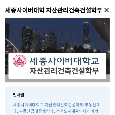
×
✦
세종사이버대학 자산관리건축건설학부
menu
강의 검색
학원소개
태인TV
태인제휴 경매학원
수강생만을 위한 다양한 혜택을 드리고 있습니다!
인사말
세종사이버대학교 자산관리건축건설학부(부동산학
과, 부동산경매중개학과, 건축도시계획인테리어학