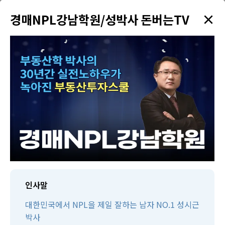
×
✦
경매NPL강남학원/성박사 돈버는TV
menu
강의 검색
학원소개
태인TV
태인제휴 경매학원
수강생만을 위한 다양한 혜택을 드리고 있습니다!
인사말
대한민국에서 NPL을 제일 잘하는 남자 NO.1 성시근
박사