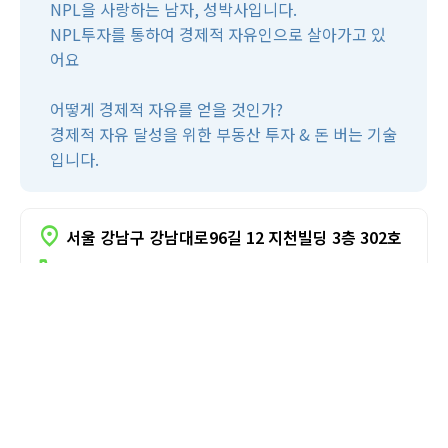
NPL을 사랑하는 남자, 성박사입니다.
NPL투자를 통하여 경제적 자유인으로 살아가고 있
어요
어떻게 경제적 자유를 얻을 것인가?
부동산경매PT
지방
경제적 자유 달성을 위한 부동산 투자 & 돈 버는 기술
입니다.
location_on
서울 강남구 강남대로96길 12 지천빌딩 3층 302호
call
02-525-6388
위치안내
카톡상담
유튜브
카페
블로그