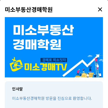
×
✦
미소부동산경매학원
menu
강의 검색
학원소개
태인TV
태인제휴 경매학원
수강생만을 위한 다양한 혜택을 드리고 있습니다!
인사말
미소부동산경매학원 방문을 진심으로 환영합니다.