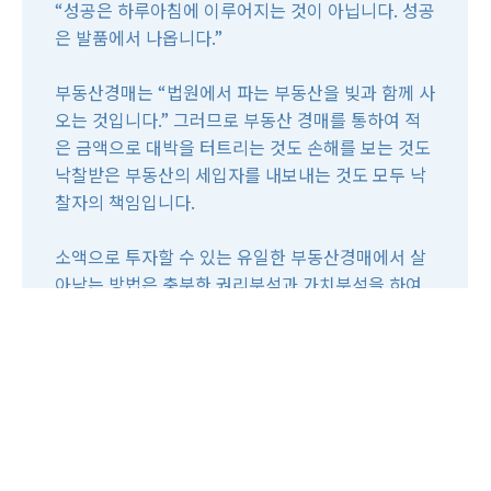
“성공은 하루아침에 이루어지는 것이 아닙니다. 성공
은 발품에서 나옵니다.”
부동산경매는 “법원에서 파는 부동산을 빚과 함께 사
두리옥션부동산중개/부동산경
오는 것입니다.” 그러므로 부동산 경매를 통하여 적
경기남부
은 금액으로 대박을 터트리는 것도 손해를 보는 것도
매 길라잡이TV
낙찰받은 부동산의 세입자를 내보내는 것도 모두 낙
찰자의 책임입니다.
소액으로 투자할 수 있는 유일한 부동산경매에서 살
아남는 방법은 충분한 권리분석과 가치분석을 하여
하자있는 물건을 낙찰받는 것입니다. 이렇게 낙찰받
은 물건을 정상물건으로 만들어 수익을 올리는 것이
법원경매의 기본정석입니다.
미소부동산경매학원는 여러분들이 법원경매에서 성
공할 수 있도록 뒷받침해 드리겠습니다. 부동산경매
를 평생기술, 평생직업, 평생친구로 삼으셔서 꿈이