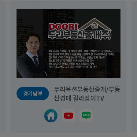
두리옥션부동산중개/부동
경기남부
산경매 길라잡이TV