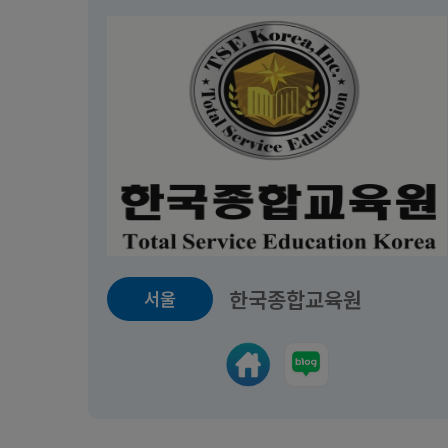
1년투자클럽반 수강생 모집 (경매/
경매이론
공매/ NPL/주식)
교육일정
2025.09
교육일정
2025.09.10~2025.12.31
마감
60,000
2,500,000원
한국종합교육원
서울