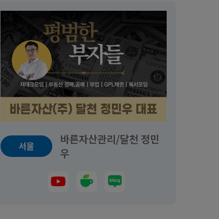
바른자산관리/달천 정민
서울
우