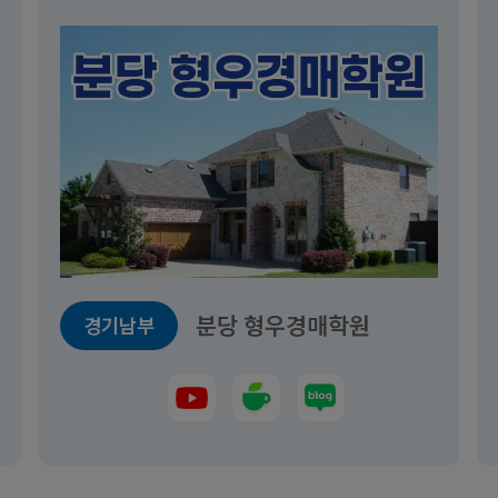
 & 실전마스터 강의 10강
.01~2025.12.31
마감
원
분당 형우경매학원
경기남부