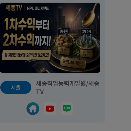
세종직업능력개발원/세종
서울
TV