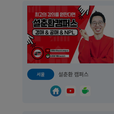
설춘환 캠퍼스
서울