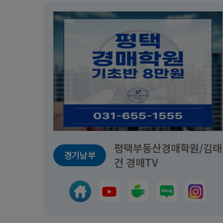
평택부동산경매학원/김태
경기남부
건 경매TV