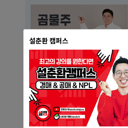
설춘환 캠퍼스
곰물주
서울