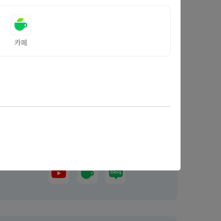
카페
대박땅꾼
서울