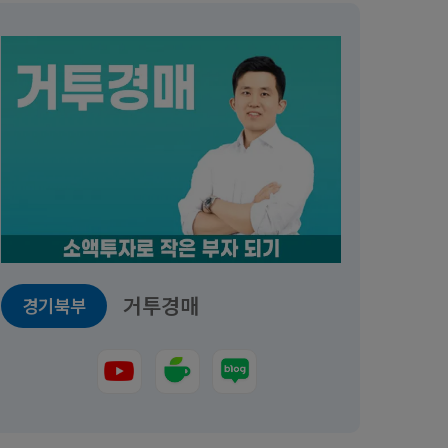
거투경매
경기북부