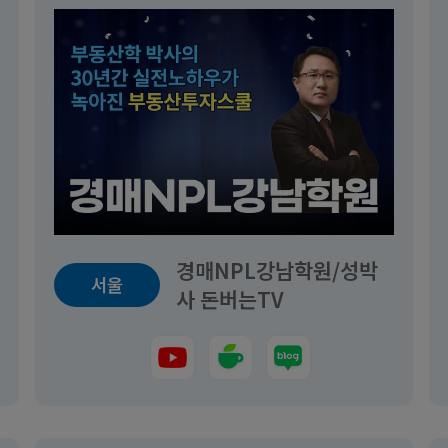
경매NPL강남학원/성박
서울
사 돈버는TV