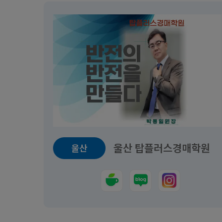
울산 탑플러스경매학원
울산