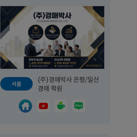
(주)경매박사 은평/일산
서울
경매 학원