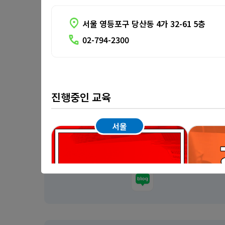
location_on
서울 영등포구 당산동 4가 32-61 5층
call
02-794-2300
진행중인 교육
서울
국민부자대학 성진용 교
경기남부
수