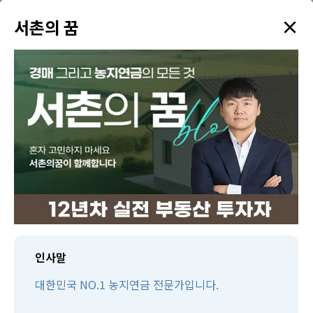
×
✦
서촌의 꿈
menu
강의 검색
학원소개
태인TV
태인제휴 경매학원
수강생만을 위한 다양한 혜택을 드리고 있습니다!
인사말
대한민국 NO.1 농지연금 전문가입니다.