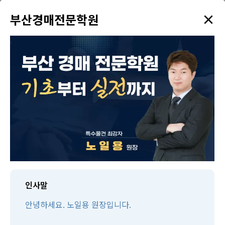
×
✦
부산경매전문학원
menu
강의 검색
학원소개
태인TV
태인제휴 경매학원
수강생만을 위한 다양한 혜택을 드리고 있습니다!
인사말
안녕하세요. 노일용 원장입니다.