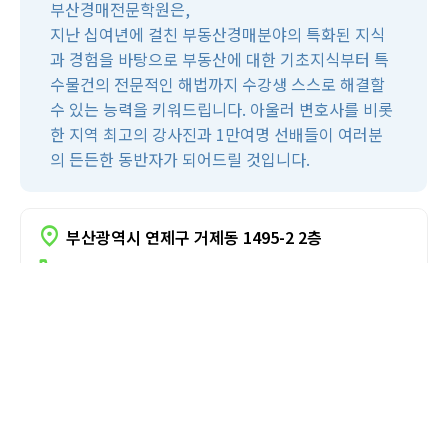
부산경매전문학원은,
지난 십여년에 걸친 부동산경매분야의 특화된 지식
과 경험을 바탕으로 부동산에 대한 기초지식부터 특
수물건의 전문적인 해법까지 수강생 스스로 해결할
수 있는 능력을 키워드립니다. 아울러 변호사를 비롯
집과사람 경매학원
서울
한 지역 최고의 강사진과 1만여명 선배들이 여러분
의 든든한 동반자가 되어드릴 것입니다.
location_on
부산광역시 연제구 거제동 1495-2 2층
call
051-506-2558
위치안내
홈페이지
유튜브
카페
블로그
인스타그램