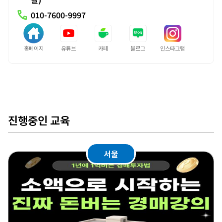
call
010-7600-9997
홈페이지
유튜브
카페
블로그
인스타그램
진행중인 교육
서울