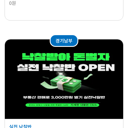
0원
경기남부
실전 낙찰반