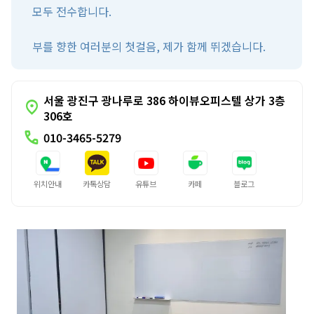
모두 전수합니다.
부를 향한 여러분의 첫걸음, 제가 함께 뛰겠습니다.
서울 광진구 광나루로 386 하이뷰오피스텔 상가 3층
location_on
306호
call
010-3465-5279
위치안내
카톡상담
유튜브
카페
블로그