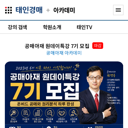
✦
menu
강의 검색
학원소개
태인TV
공매아재 원데이특강 7기 모집
마감
공매아재 아카데미