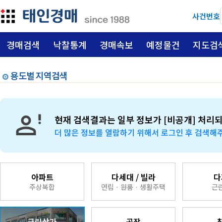
사건번호
경매검색
낙찰통계
경매속보
예정물건
지도검
용도별 지역검색
현재 검색결과는 일부 정보가 [비공개] 처리
더 많은 정보를 열람하기 위해서 로그인 후 검색해
아파트
다세대 / 빌라
다
주상복합
연립 · 원룸 · 생활주택
근
근린상가
공장