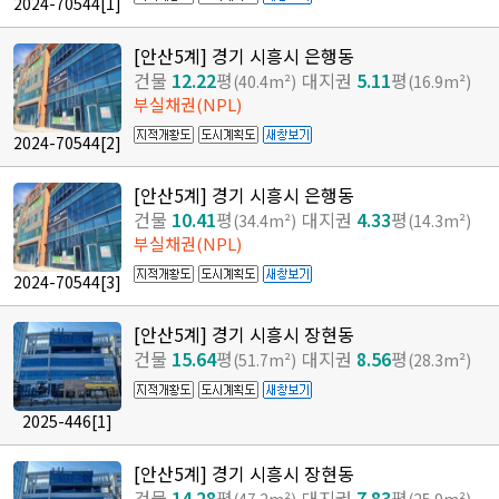
2024-70544
[1]
[안산5계] 경기 시흥시 은행동
건물
12.22
평
대지권
5.11
평
(40.4m²)
(16.9m²)
부실채권(NPL)
2024-70544
[2]
[안산5계] 경기 시흥시 은행동
건물
10.41
평
대지권
4.33
평
(34.4m²)
(14.3m²)
부실채권(NPL)
2024-70544
[3]
[안산5계] 경기 시흥시 장현동
건물
15.64
평
대지권
8.56
평
(51.7m²)
(28.3m²)
2025-446
[1]
[안산5계] 경기 시흥시 장현동
건물
14.28
평
대지권
7.83
평