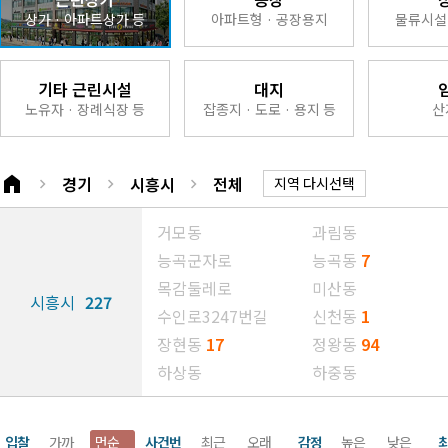
상가 · 아파트상가 등
아파트형 · 공장용지
물류시설 
기타 근린시설
대지
노유자 · 장례식장 등
잡종지 · 도로 · 용지 등
산
home
경기
시흥시
전체
keyboard_arrow_right
keyboard_arrow_right
keyboard_arrow_right
지역 다시선택
거모동
과림동
능곡군자로
능곡동
7
목감둘레로
미산동
시흥시
227
수인로3247번길
신천동
1
장현동
17
정왕동
94
하상동
하중동
입찰
가까
먼순
사건번
최근
오래
감정
높은
낮은