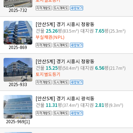
2025-732
[안산5계] 경기 시흥시 정왕동
건물
25.26
평
대지권
7.65
평
(83.5m²)
(25.3m²)
부실채권(NPL)
2025-869
[안산5계] 경기 시흥시 정왕동
건물
15.25
평
대지권
6.56
평
(50.4m²)
(21.7m²)
토지별도등기
2025-933
[안산5계] 경기 시흥시 광석동
건물
11.31
평
대지권
2.81
평
(37.4m²)
(9.3m²)
2025-969
[1]