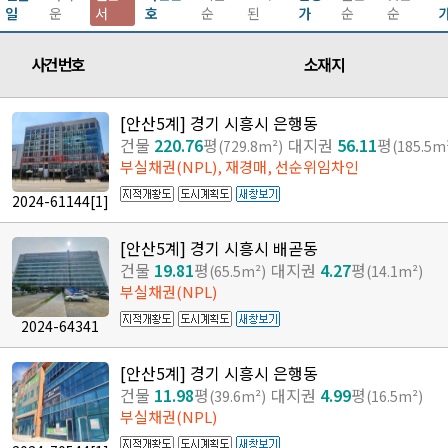
일
운
서
호
순
된
가
순
순
사건번호
소재지
[안산5계] 경기 시흥시 은행동
건물
220.76
평
대지권
56.11
평
(729.8m²)
(185.5m
부실채권(NPL), 재경매, 선순위임차인
2024-61144
[1]
[안산5계] 경기 시흥시 배곧동
건물
19.81
평
대지권
4.27
평
(65.5m²)
(14.1m²)
부실채권(NPL)
2024-64341
[안산5계] 경기 시흥시 은행동
건물
11.98
평
대지권
4.99
평
(39.6m²)
(16.5m²)
부실채권(NPL)