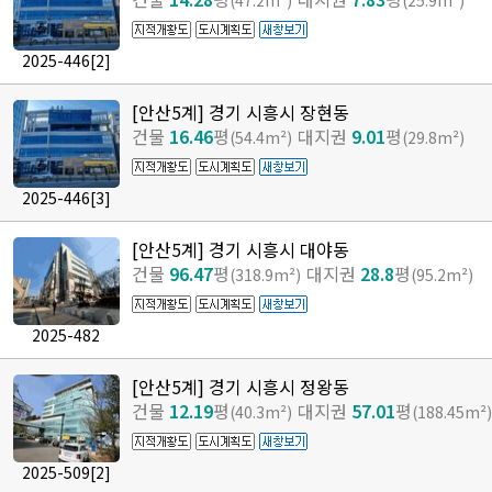
(47.2m²)
(25.9m²)
2025-446
[2]
[안산5계] 경기 시흥시 장현동
건물
16.46
평
대지권
9.01
평
(54.4m²)
(29.8m²)
2025-446
[3]
[안산5계] 경기 시흥시 대야동
건물
96.47
평
대지권
28.8
평
(318.9m²)
(95.2m²)
2025-482
[안산5계] 경기 시흥시 정왕동
건물
12.19
평
대지권
57.01
평
(40.3m²)
(188.45m²)
2025-509
[2]