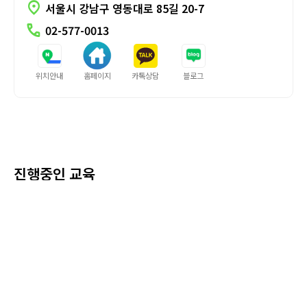
location_on
서울시 강남구 영동대로 85길 20-7
call
02-577-0013
위치안내
홈페이지
카톡상담
블로그
신과장의 부동산플렉스
지방
진행중인 교육
서울