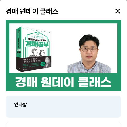
×
✦
경매 원데이 클래스
menu
강의 검색
학원소개
태인TV
태인제휴 경매학원
수강생만을 위한 다양한 혜택을 드리고 있습니다!
인사말