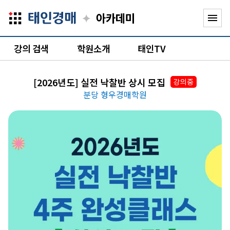
✦
menu
강의 검색
학원소개
태인TV
[2026년도] 실전 낙찰반 상시 모집
강의중
분당 형우경매학원