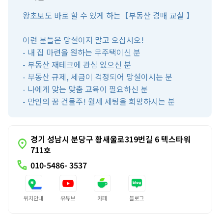
왕초보도 바로 할 수 있게 하는【부동산 경매 교실 】
이런 분들은 망설이지 말고 오십시오!
- 내 집 마련을 원하는 무주택이신 분
- 부동산 재테크에 관심 있으신 분
- 부동산 규제, 세금이 걱정되어 망설이시는 분
- 나에게 맞는 맞춤 교육이 필요하신 분
- 만인의 꿈 건물주! 월세 세팅을 희망하시는 분
경기 성남시 분당구 황새울로319번길 6 텍스타워
location_on
711호
call
010-5486- 3537
위치안내
유튜브
카페
블로그