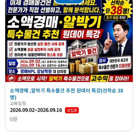
소액경매 ,알박기 특수물건 추천 원데이 특강(선착순 38
명)
교육일정
2026.09.02~2026.09.16
모집중
0원