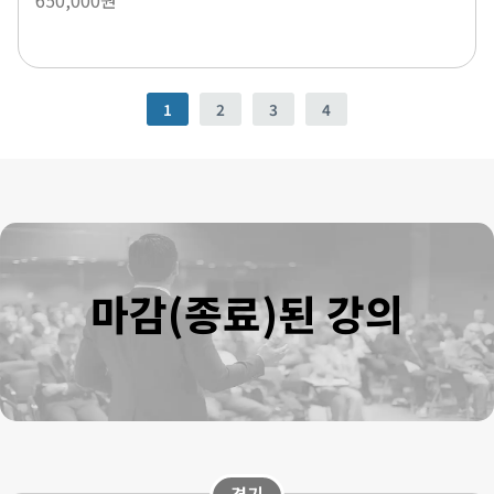
1
2
3
4
마감(종료)된 강의
경기