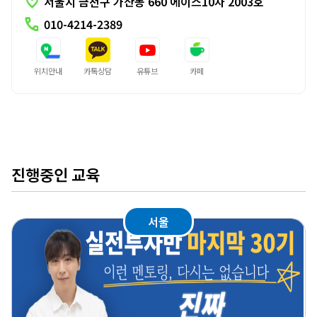
location_on
서울시 금천구 가산동 660 에이스10차 2003호
call
010-4214-2389
위치안내
카톡상담
유튜브
카페
진행중인 교육
서울