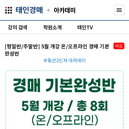
✦
menu
강의 검색
학원소개
태인TV
[평일반/주말반] 5월 개강 온/오프라인 경매 기본
마감
완성반
부동산2인자 아카데미