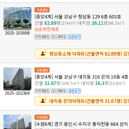
무료열람
[중앙4계] 서울 강남구 청담동 129 6층 603호
건물
82.89
평
대지권
26.11
평
(274m²)
(86.3m²)
선순위전세권
2025-103008
청담동소재 아파트(건물면적 82.89평) 감정
무료열람
[중앙4계] 서울 강남구 대치동 316 은마 10동 4층
건물
31.67
평
대지권
16.3
평
(104.7m²)
(53.9m²)
2025-102369
대치동 은마아파트(건물면적 31.67평) 감정
무료열람
[수원6계] 경기 용인시 수지구 풍덕천동 664 삼익 1