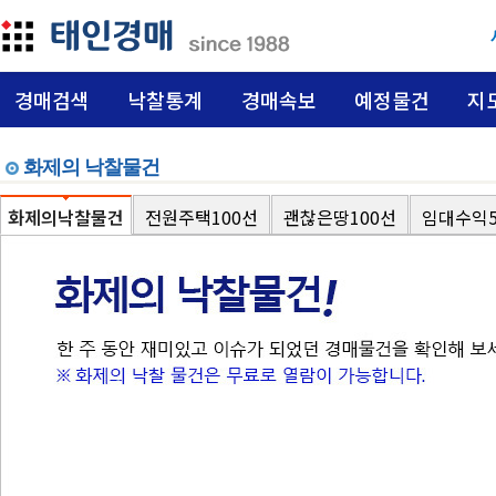
경매검색
낙찰통계
경매속보
예정물건
지
화제의 낙찰물건
화제의낙찰물건
전원주택100선
괜찮은땅100선
임대수익5