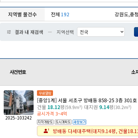
지역별 물건수
전체
강원도,충
192
check_indeterminate_small
tune
결과 내 재검색
지역선택
사건번호
소
무료열람
[중앙1계] 서울 서초구 방배동 858-25 3층 301호
건물
18.12
평
대지권
9.14
평
(59.9m²)
(30.2m²)
공시가격 3~4억
2025-103242
방배동 다세대주택(대지9.14평, 건물18.1