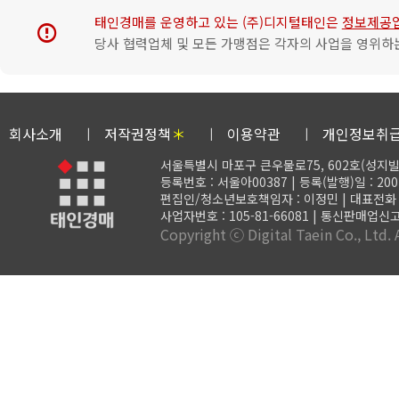
태인경매를 운영하고 있는 (주)디지털태인은
정보제공
error
당사 협력업체 및 모든 가맹점은 각자의 사업을 영위하는
회사소개
저작권정책
＊
이용약관
개인정보취
서울특별시 마포구 큰우물로75, 602호(성지빌
등록번호 : 서울아00387 | 등록(발행)일 : 200
편집인/청소년보호책임자 : 이정민 | 대표전화 : 02-
사업자번호 : 105-81-66081 | 통신판매업신고
Copyright ⓒ Digital Taein Co., Ltd. A