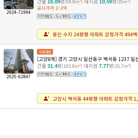
건물
18.09
평
대지권
10.59
평
(59.8m²)
(35m²)
공시가격 2~3억
2024-71994
용인 수지 24평형 아파트 감정가격 494백
무료열람
[고양8계] 경기 고양시 일산동구 백석동 1237 일
건물
31.4
평
대지권
7.77
평
(103.8m²)
(25.7m²)
2025-62847
고양시 백석동 44평형 아파트 감정가격 1,2