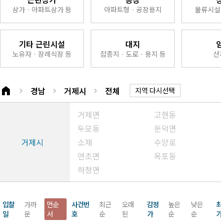
상가 · 아파트상가 등
아파트형 · 공장용지
물류시설 
기타 근린시설
대지
노유자 · 장례식장 등
잡종지 · 도로 · 용지 등
산
home
경남
거제시
전체
keyboard_arrow_right
keyboard_arrow_right
keyboard_arrow_right
지역 다시선택
거제면
고현동
두모동
둔덕면
거제시
소재
수양로
연초면
옥포동
하청면
입찰
가까
먼순
사건번
최근
오래
감정
높은
낮은
일
운
서
호
순
된
가
순
순