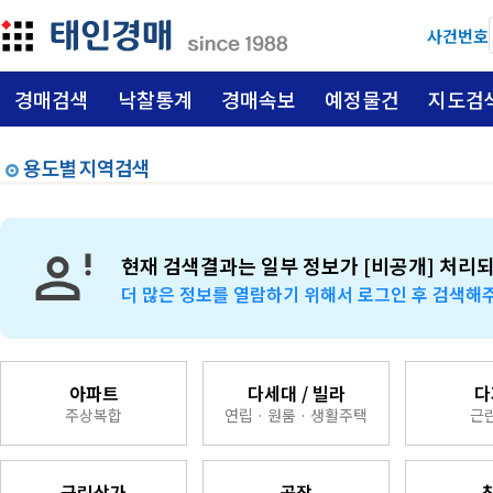
사건번호
경매검색
낙찰통계
경매속보
예정물건
지도검
용도별 지역검색
현재 검색결과는 일부 정보가 [비공개] 처리
더 많은 정보를 열람하기 위해서 로그인 후 검색해
아파트
다세대 / 빌라
다
주상복합
연립 · 원룸 · 생활주택
근
근린상가
공장