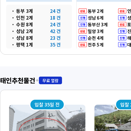
동부 3계
24 건
동부 2계
인
완료
완료
인천 2계
18 건
성남 6계
성
진행
진행
수원 8계
24 건
동부산 3계
포
진행
완료
성남 2계
42 건
밀양 3계
진
완료
진행
성남 8계
23 건
순천 4계
해
진행
진행
평택 1계
35 건
전주 5계
대
완료
진행
춘천 1계
1 건
원주 1계
42 건
강릉 3계
8 건
동부산 1계
41 건
대구 13계
23 건
태인추천물건
✦
무료 열람
안동 1계
11 건
포항 3계
9 건
통영 1계
39 건
입찰 35일 전
입찰 
통영 8계
46 건
진주 5계
31 건
목포 4계
37 건
순천 9계
8 건