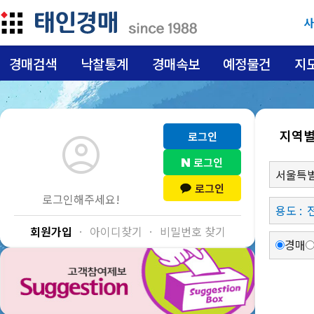
사
경매검색
낙찰통계
경매속보
예정물건
지
지역
account_circle
로그인
로그인
로그인
로그인해주세요!
용도 :
회원가입
·
아이디찾기
·
비밀번호 찾기
경매