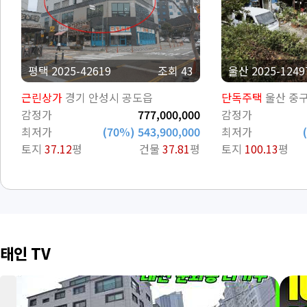
해남 1계
33 건
전주 1계
29 건
군산 1계
21 건
군산 4계
62 건
천안 3계
16 건
평택 2025-42619
조회 43
울산 2025-1249
논산 1계
37 건
충주 3계
29 건
근린상가
경기 안성시 공도읍
단독주택
울산 중
감정가
777,000,000
감정가
최저가
(70%) 543,900,000
최저가
토지
37.12
평
건물
37.81
평
토지
100.13
평
태인 TV