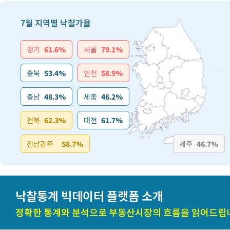
7월 지역별 낙찰가율
경기
61.6%
서울
79.1%
충북
53.4%
인천
58.9%
충남
48.3%
세종
46.2%
전북
62.3%
대전
61.7%
전남광주
58.7%
제주
46.7%
낙찰통계 빅데이터 플랫폼 소개
정확한 통계와 분석으로 부동산시장의 흐름을 읽어드립