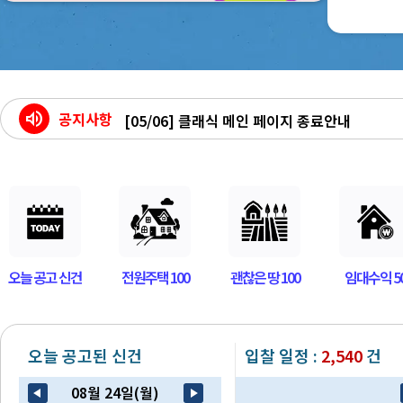
volume_up
공지사항
[07/13] 태인경매 모바일앱 리뉴얼 오픈!
[06/11] 태인경매 사칭 대출관련 보이스피싱 주
[06/05] 행정체제 개편 안내 - 인천광역시 및 전
[05/06] 클래식 메인 페이지 종료안내
오늘 공고 신건
전원주택 100
괜찮은 땅 100
임대수익 5
오늘 공고된 신건
입찰 일정 :
2,540
건
08월 24일(월)
arrow_back_2
play_arrow