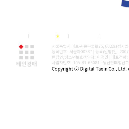
회사소개
저작권정책
＊
이용약관
개인정보취
서울특별시 마포구 큰우물로75, 602호(성지빌
등록번호 : 서울아00387 | 등록(발행)일 : 2007
편집인/청소년보호책임자 : 이정민 | 대표전화 : 02-3
사업자번호 : 105-81-66081 | 통신판매업신고 
Copyright ⓒ Digital Taein Co., Ltd. A