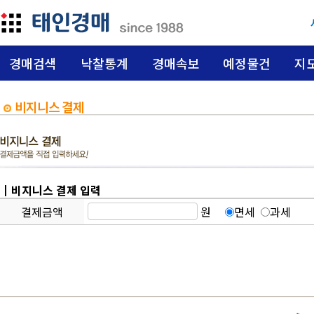
경매검색
낙찰통계
경매속보
예정물건
지
비지니스 결제
┃비지니스 결제 입력
원
면세
과세
결제금액