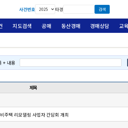
사건번호
타경
검색
건
지도검색
공매
동산경매
경매상담
교
목 + 내용
제목
 비주택 리모델링 사업자 간담회 개최