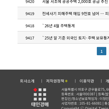
9420
서울 서초에 공공주택 2,000호 공급 추진
9419
전세사기 피해주택 매입 9천호 넘어 … 
9418
`26년 4월 주택통계
9417
`25년 말 기준 외국인 토지·주택 보유통
1
회사소개
저작권정책
＊
이용약관
서울특별시 마포구 큰우물로75, 6
등록번호 : 서울아00387 | 등록(발행)
편집인/청소년보호책임자 : 이정민 | 대표
사업자번호 : 105-81-66081 | 
Copyright ⓒ Digital Taein C